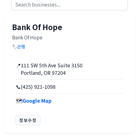
Bank Of Hope
Bank Of Hope
🏷️
은행
📍
111 SW 5th Ave Suite 3150
Portland, OR 97204
📞
(425) 921-1098
🗺️
Google Map
정보수정