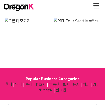
Popular Business Categories
한식
|
일식
|
중식
|
변호사
|
부동산
|
보험
|
융자
|
치과
|
카이
로프랙틱
|
한의원