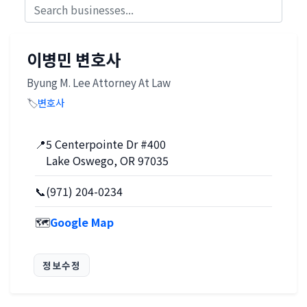
이병민 변호사
Byung M. Lee Attorney At Law
🏷️
변호사
📍
5 Centerpointe Dr #400
Lake Oswego, OR 97035
📞
(971) 204-0234
🗺️
Google Map
정보수정