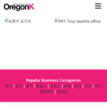
Popular Business Categories
한식
|
일식
|
중식
|
변호사
|
부동산
|
보험
|
융자
|
치과
|
카이
로프랙틱
|
한의원