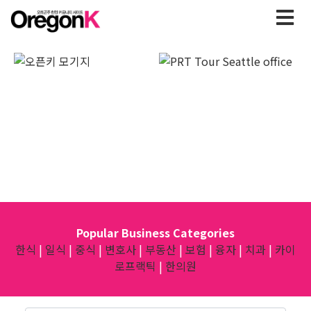
Popular Business Categories
한식
|
일식
|
중식
|
변호사
|
부동산
|
보험
|
융자
|
치과
|
카이
로프랙틱
|
한의원