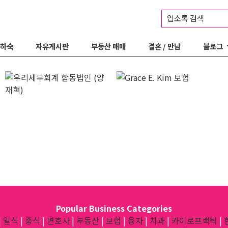
업소록 검색
 하숙
자유게시판
부동산 매매
결혼 / 만남
블로그
Popular Business Categories
|
일식
|
중식
|
변호사
|
부동산
|
보험
|
융자
|
치과
|
카이로프랙틱
|