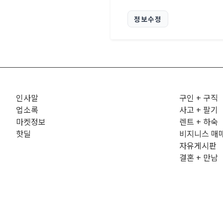
정보수정
인사말
구인 + 구직
업소록
사고 + 팔기
마켓정보
렌트 + 하숙
핫딜
비지니스 매
자유게시판
결혼 + 만남