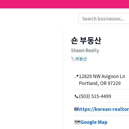
숀 부동산
Shawn Realty
🏷️
부동산
📍
12829 NW Avignon Ln
Portland, OR 97229
📞
(503) 515-4499
🌐
https://korean-realto
🗺️
Google Map