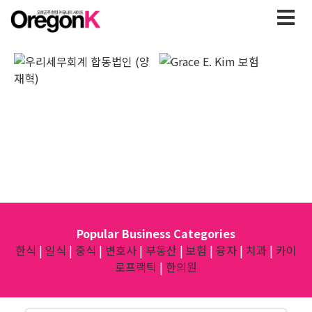
Popular Business Categories
한식
|
일식
|
중식
|
변호사
|
부동산
|
보험
|
융자
|
치과
|
카이
로프랙틱
|
한의원