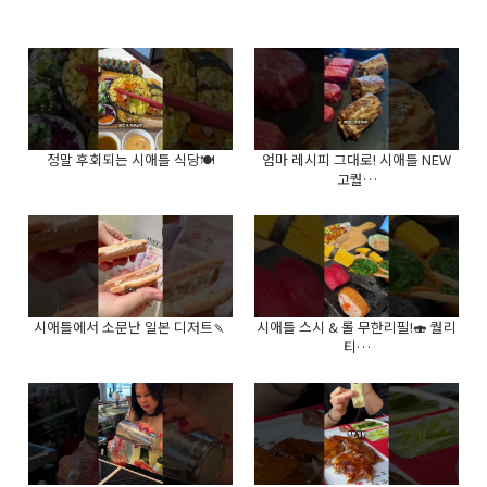
정말 후회되는 시애틀 식당🍽️
엄마 레시피 그대로! 시애틀 NEW
고퀄…
시애틀에서 소문난 일본 디저트🍡
시애틀 스시 & 롤 무한리필!🍣 퀄리
티…