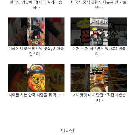
한국인 입맛에 딱! 태국 길거리 음
미국식 중식 근황 인터뷰🍜 안 가보
식…
면…
미국에서 찾은 베트남 맛집, 시애틀
이거 두 개 섞으면 맛있다고? 버블
힙스터…
티…
시애틀 사는 한국 사람들 뭐 먹고…
꼬치 핫팟 대박 맛집!? 직접 가봤습
니다…
인사말