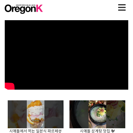
시애틀에서 먹는 일본식 파르페🍨
시애틀 삼계탕 맛집 🐓