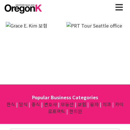
Popular Business Categories
한식
|
일식
|
중식
|
변호사
|
부동산
|
보험
|
융자
|
치과
|
카이
로프랙틱
|
한의원