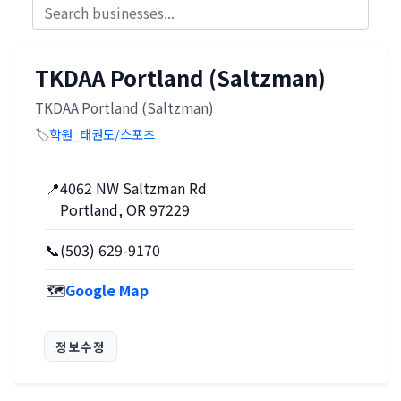
TKDAA Portland (Saltzman)
TKDAA Portland (Saltzman)
🏷️
학원_태권도/스포츠
📍
4062 NW Saltzman Rd
Portland, OR 97229
📞
(503) 629-9170
🗺️
Google Map
정보수정