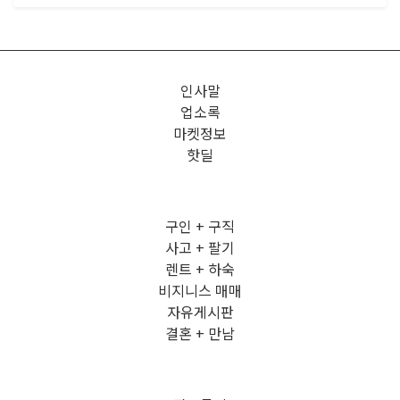
인사말
업소록
마켓정보
핫딜
구인 + 구직
사고 + 팔기
렌트 + 하숙
비지니스 매매
자유게시판
결혼 + 만남