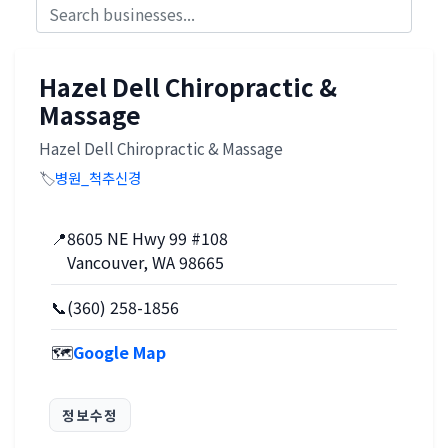
Hazel Dell Chiropractic &
Massage
Hazel Dell Chiropractic & Massage
🏷️
병원_척추신경
📍
8605 NE Hwy 99 #108
Vancouver, WA 98665
📞
(360) 258-1856
🗺️
Google Map
정보수정