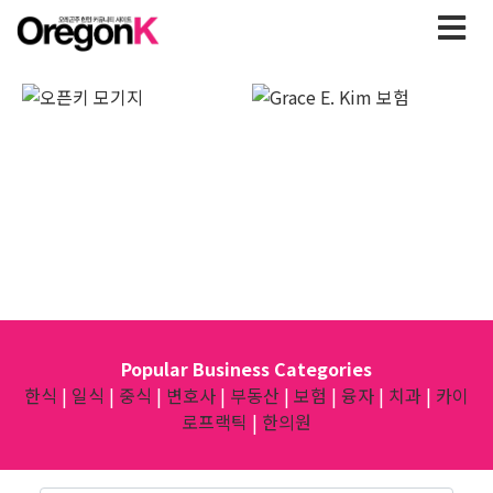
Popular Business Categories
한식
|
일식
|
중식
|
변호사
|
부동산
|
보험
|
융자
|
치과
|
카이
로프랙틱
|
한의원